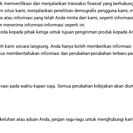
 memverifikasi dan menjalankan transaksi finasial yang berhubu
am situs kami, menjalankan penelitian demografis pengguna kami, 
 atau informasi yang telah Anda minta dari kami, seperti informas
 menerima informasi-informasi seperti ini.
da kepada pihak ketiga untuk tujuan pengiriman produk kepada An
leh kami secara langsung. Anda hanya boleh memberikan informas
rus memberitahukan informasi dan perubahan-perubahan terbaru pa
vasi pada waktu kapan saja. Semua perubahan kebijakan akan diu
keluhan atau aduan Anda, jangan ragu-ragu untuk menghubungi kam